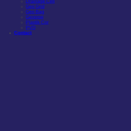
Drainage Cell
Geo Grid
Geo Bag
Geopipe
Plastik Cor
PVD
Contact