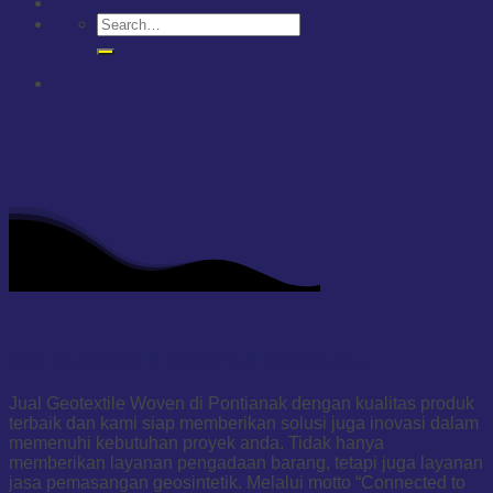
Jual Geotextile Woven di Pontianak
Jual Geotextile Woven di Pontianak dengan kualitas produk
terbaik dan kami siap memberikan solusi juga inovasi dalam
memenuhi kebutuhan proyek anda. Tidak hanya
memberikan layanan pengadaan barang, tetapi juga layanan
jasa pemasangan geosintetik. Melalui motto “Connected to