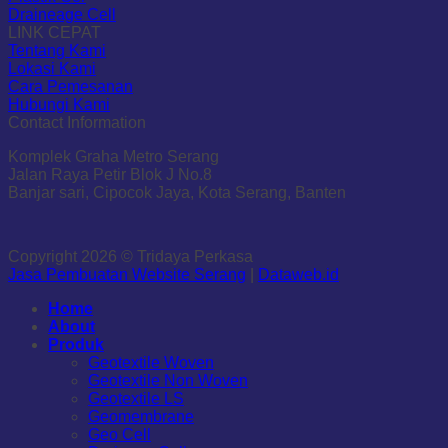
Draineage Cell
LINK CEPAT
Tentang Kami
Lokasi Kami
Cara Pemesanan
Hubungi Kami
Contact Information
Komplek Graha Metro Serang
Jalan Raya Petir Blok J No.8
Banjar sari, Cipocok Jaya, Kota Serang, Banten
Copyright 2026 © Tridaya Perkasa
Jasa Pembuatan Website Serang
|
Dataweb.id
Home
About
Produk
Geotextile Woven
Geotextile Non Woven
Geotextile LS
Geomembrane
Geo Cell