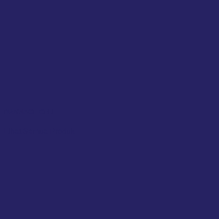
DRAINAGE CELL
Lihat Semua Produk