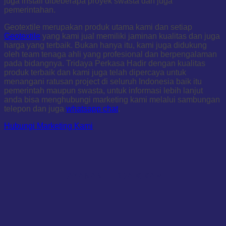
juga install dibeberapa proyek swasta dan juga
pemerintahan.
Geotextile merupakan produk utama kami dan setiap
Geotextile
yang kami jual memiliki jaminan kualitas dan juga
harga yang terbaik. Bukan hanya itu, kami juga didukung
oleh team tenaga ahli yang profesional dan berpengalaman
pada bidangnya. Tridaya Perkasa Hadir dengan kualitas
produk terbaik dan kami juga telah dipercaya untuk
menangani ratusan project di seluruh Indonesia baik itu
pemerintah maupun swasta, untuk informasi lebih lanjut
anda bisa menghubungi marketing kami melalui sambungan
telepon dan juga
whatsapp chat
.
Hubungi Marketing Kami
LAYANAN TERBAIK KAMI