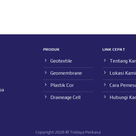
PRODUK
LINK CEPAT
Geotextile
Tentang Ka
Geomembrane
Lokasi Kami
Plastik Cor
Cara Pemes
sa
Draineage Cell
Hubungi Ka
Copyright 2026 © Tridaya Perkasa