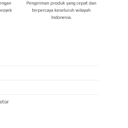
dengan
Pengiriman produk yang cepat dan
proyek
terpercaya keseluruh wilayah
Indonesia.
sator