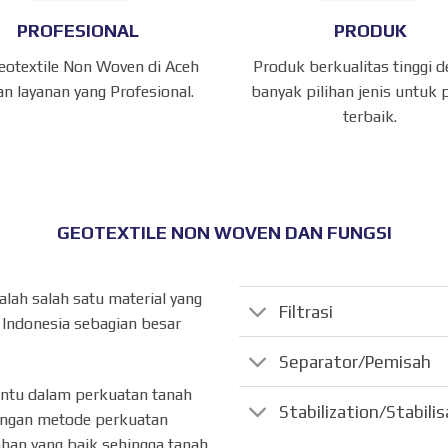
PROFESIONAL
PRODUK
Geotextile Non Woven di Aceh
Produk berkualitas tinggi 
n layanan yang Profesional.
banyak pilihan jenis untuk 
terbaik.
GEOTEXTILE NON WOVEN DAN FUNGSI
lah salah satu material yang
Filtrasi
 Indonesia sebagian besar
Separator/Pemisah
antu dalam perkuatan tanah
Stabilization/Stabili
dengan metode perkuatan
 tahan yang baik sehingga tanah