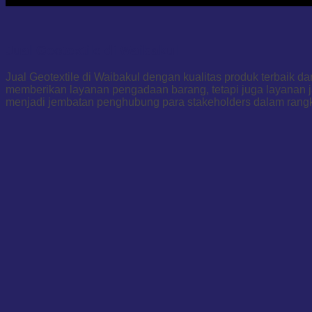
Jual Geotextile di Waibakul
Jual Geotextile di Waibakul dengan kualitas produk terbaik 
memberikan layanan pengadaan barang, tetapi juga layanan j
menjadi jembatan penghubung para stakeholders dalam rang