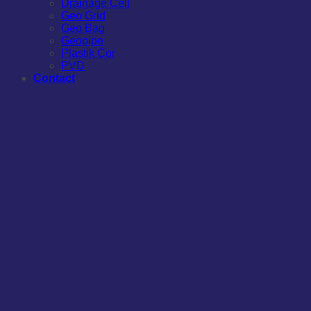
Drainage Cell
Geo Grid
Geo Bag
Geopipe
Plastik Cor
PVD
Contact