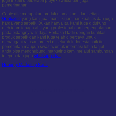
juga install dibeberapa proyek swasta dan juga
pemerintahan.
Geotextile merupakan produk utama kami dan setiap
Geotextile
yang kami jual memiliki jaminan kualitas dan juga
harga yang terbaik. Bukan hanya itu, kami juga didukung
oleh team tenaga ahli yang profesional dan berpengalaman
pada bidangnya. Tridaya Perkasa Hadir dengan kualitas
produk terbaik dan kami juga telah dipercaya untuk
menangani ratusan project di seluruh Indonesia baik itu
pemerintah maupun swasta, untuk informasi lebih lanjut
anda bisa menghubungi marketing kami melalui sambungan
telepon dan juga
whatsapp chat
.
Hubungi Marketing Kami
LAYANAN TERBAIK KAMI