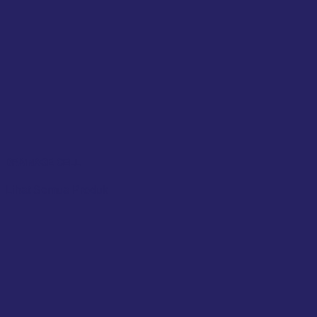
DRAINAGE CELL
Lihat Semua Produk