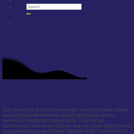
Jual Geotextile di Sukabumi
Jual Geotextile di Sukabumi dengan kualitas produk terbaik
dan kami siap memberikan solusi juga inovasi dalam
memenuhi kebutuhan proyek anda. Tidak hanya
memberikan layanan pengadaan barang, tetapi juga layanan
jasa pemasangan geosintetik. Melalui motto “Connected to