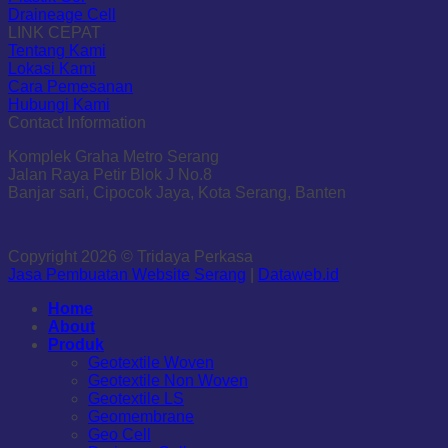
Draineage Cell
LINK CEPAT
Tentang Kami
Lokasi Kami
Cara Pemesanan
Hubungi Kami
Contact Information
Komplek Graha Metro Serang
Jalan Raya Petir Blok J No.8
Banjar sari, Cipocok Jaya, Kota Serang, Banten
Copyright 2026 © Tridaya Perkasa
Jasa Pembuatan Website Serang
|
Dataweb.id
Home
About
Produk
Geotextile Woven
Geotextile Non Woven
Geotextile LS
Geomembrane
Geo Cell