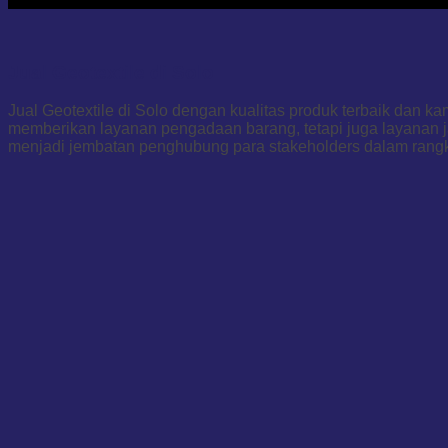
Jual Geotextile di Solo
Jual Geotextile di Solo dengan kualitas produk terbaik dan 
memberikan layanan pengadaan barang, tetapi juga layanan j
menjadi jembatan penghubung para stakeholders dalam rang