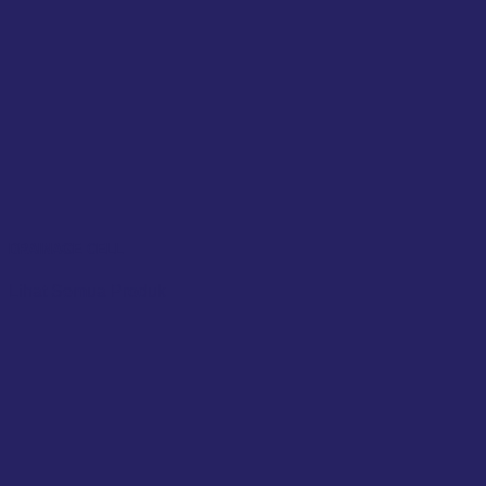
DRAINAGE CELL
Lihat Semua Produk