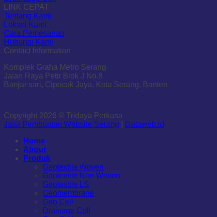
LINK CEPAT
Tentang Kami
Lokasi Kami
Cara Pemesanan
Hubungi Kami
Contact Information
Komplek Graha Metro Serang
Jalan Raya Petir Blok J No.8
Banjar sari, Cipocok Jaya, Kota Serang, Banten
Copyright 2026 © Tridaya Perkasa
Jasa Pembuatan Website Serang
|
Dataweb.id
Home
About
Produk
Geotextile Woven
Geotextile Non Woven
Geotextile LS
Geomembrane
Geo Cell
Drainage Cell