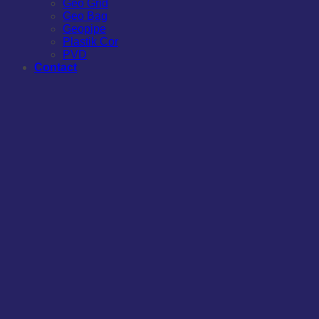
Geo Grid
Geo Bag
Geopipe
Plastik Cor
PVD
Contact