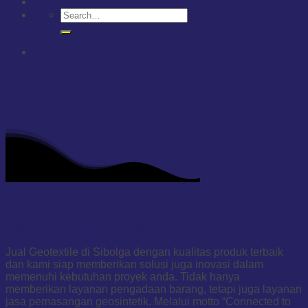
Jual Geotextile di Sibolga
Jual Geotextile di Sibolga dengan kualitas produk terbaik
dan kami siap memberikan solusi juga inovasi dalam
memenuhi kebutuhan proyek anda. Tidak hanya
memberikan layanan pengadaan barang, tetapi juga layanan
jasa pemasangan geosintetik. Melalui motto “Connected to