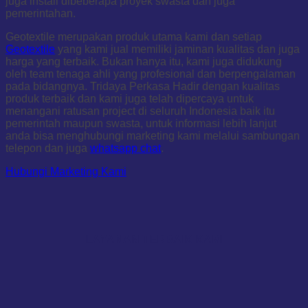
juga install dibeberapa proyek swasta dan juga
pemerintahan.
Geotextile merupakan produk utama kami dan setiap
Geotextile
yang kami jual memiliki jaminan kualitas dan juga
harga yang terbaik. Bukan hanya itu, kami juga didukung
oleh team tenaga ahli yang profesional dan berpengalaman
pada bidangnya. Tridaya Perkasa Hadir dengan kualitas
produk terbaik dan kami juga telah dipercaya untuk
menangani ratusan project di seluruh Indonesia baik itu
pemerintah maupun swasta, untuk informasi lebih lanjut
anda bisa menghubungi marketing kami melalui sambungan
telepon dan juga
whatsapp chat
.
Hubungi Marketing Kami
LAYANAN TERBAIK KAMI