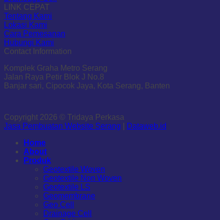
LINK CEPAT
Tentang Kami
Lokasi Kami
Cara Pemesanan
Hubungi Kami
Contact Information
Komplek Graha Metro Serang
Jalan Raya Petir Blok J No.8
Banjar sari, Cipocok Jaya, Kota Serang, Banten
Copyright 2026 © Tridaya Perkasa
Jasa Pembuatan Website Serang
|
Dataweb.id
Home
About
Produk
Geotextile Woven
Geotextile Non Woven
Geotextile LS
Geomembrane
Geo Cell
Drainage Cell