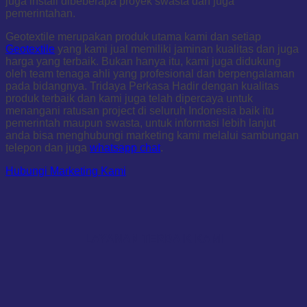
juga install dibeberapa proyek swasta dan juga
pemerintahan.
Geotextile merupakan produk utama kami dan setiap
Geotextile
yang kami jual memiliki jaminan kualitas dan juga
harga yang terbaik. Bukan hanya itu, kami juga didukung
oleh team tenaga ahli yang profesional dan berpengalaman
pada bidangnya. Tridaya Perkasa Hadir dengan kualitas
produk terbaik dan kami juga telah dipercaya untuk
menangani ratusan project di seluruh Indonesia baik itu
pemerintah maupun swasta, untuk informasi lebih lanjut
anda bisa menghubungi marketing kami melalui sambungan
telepon dan juga
whatsapp chat
.
Hubungi Marketing Kami
LAYANAN TERBAIK KAMI