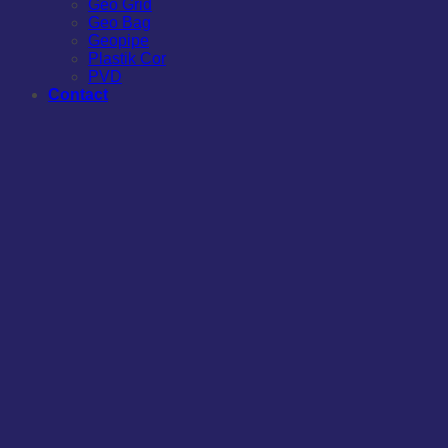
Geo Grid
Geo Bag
Geopipe
Plastik Cor
PVD
Contact