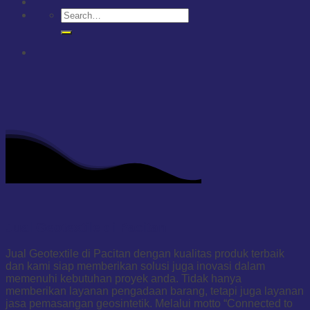
Jual Geotextile di Pacitan
Jual Geotextile di Pacitan dengan kualitas produk terbaik
dan kami siap memberikan solusi juga inovasi dalam
memenuhi kebutuhan proyek anda. Tidak hanya
memberikan layanan pengadaan barang, tetapi juga layanan
jasa pemasangan geosintetik. Melalui motto “Connected to