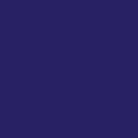
DRAINAGE CELL
Lihat Semua Produk