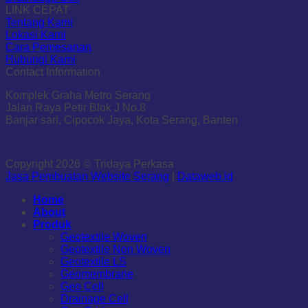
LINK CEPAT
Tentang Kami
Lokasi Kami
Cara Pemesanan
Hubungi Kami
Contact Information
Komplek Graha Metro Serang
Jalan Raya Petir Blok J No.8
Banjar sari, Cipocok Jaya, Kota Serang, Banten
Copyright 2026 © Tridaya Perkasa
Jasa Pembuatan Website Serang
|
Dataweb.id
Home
About
Produk
Geotextile Woven
Geotextile Non Woven
Geotextile LS
Geomembrane
Geo Cell
Drainage Cell