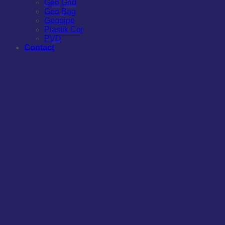
Geo Grid
Geo Bag
Geopipe
Plastik Cor
PVD
Contact