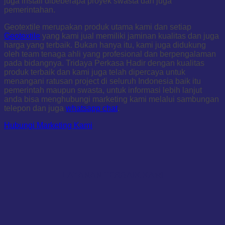
juga install dibeberapa proyek swasta dan juga
pemerintahan.
Geotextile merupakan produk utama kami dan setiap
Geotextile
yang kami jual memiliki jaminan kualitas dan juga
harga yang terbaik. Bukan hanya itu, kami juga didukung
oleh team tenaga ahli yang profesional dan berpengalaman
pada bidangnya. Tridaya Perkasa Hadir dengan kualitas
produk terbaik dan kami juga telah dipercaya untuk
menangani ratusan project di seluruh Indonesia baik itu
pemerintah maupun swasta, untuk informasi lebih lanjut
anda bisa menghubungi marketing kami melalui sambungan
telepon dan juga
whatsapp chat
.
Hubungi Marketing Kami
LAYANAN TERBAIK KAMI