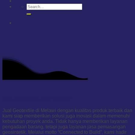
Jual Geotextile di Melawi
Jual Geotextile di Melawi dengan kualitas produk terbaik dan
kami siap memberikan solusi juga inovasi dalam memenuhi
kebutuhan proyek anda. Tidak hanya memberikan layanan
pengadaan barang, tetapi juga layanan jasa pemasangan
geosintetik. Melalui motto “Connected to Build”, kami hadir