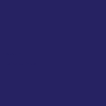
DRAINAGE CELL
Lihat Semua Produk