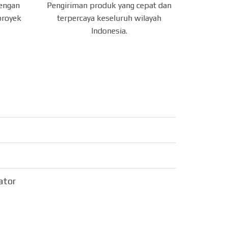
dengan
Pengiriman produk yang cepat dan
proyek
terpercaya keseluruh wilayah
Indonesia.
sator