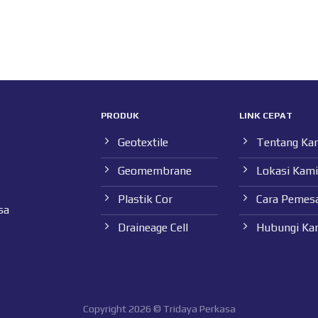
PRODUK
LINK CEPAT
Geotextile
Tentang Ka
Geomembrane
Lokasi Kami
Plastik Cor
Cara Pemes
sa
Draineage Cell
Hubungi Ka
Copyright 2026 © Tridaya Perkasa