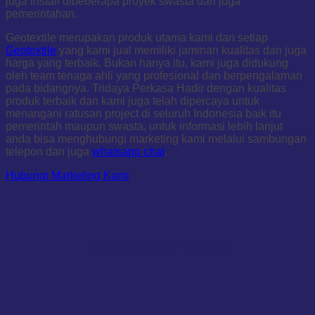
juga install dibeberapa proyek swasta dan juga
pemerintahan.
Geotextile merupakan produk utama kami dan setiap
Geotextile
yang kami jual memiliki jaminan kualitas dan juga
harga yang terbaik. Bukan hanya itu, kami juga didukung
oleh team tenaga ahli yang profesional dan berpengalaman
pada bidangnya. Tridaya Perkasa Hadir dengan kualitas
produk terbaik dan kami juga telah dipercaya untuk
menangani ratusan project di seluruh Indonesia baik itu
pemerintah maupun swasta, untuk informasi lebih lanjut
anda bisa menghubungi marketing kami melalui sambungan
telepon dan juga
whatsapp chat
.
Hubungi Marketing Kami
LAYANAN TERBAIK KAMI