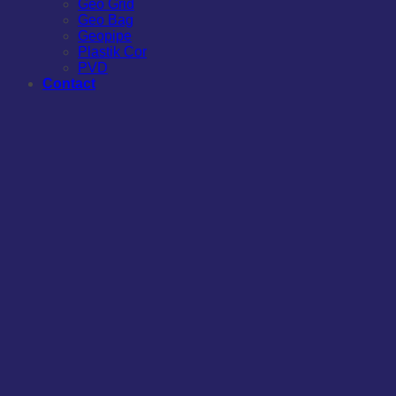
Geo Grid
Geo Bag
Geopipe
Plastik Cor
PVD
Contact