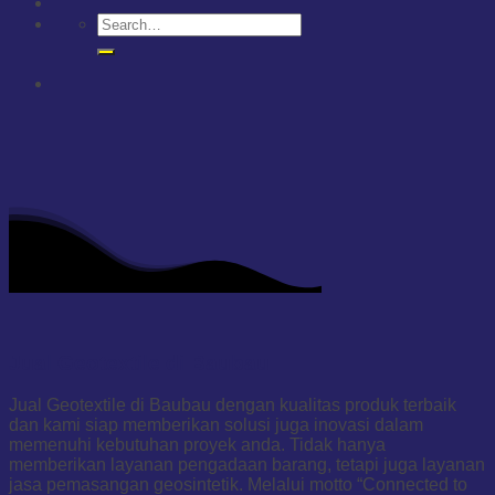
Jual Geotextile di Baubau
Jual Geotextile di Baubau dengan kualitas produk terbaik
dan kami siap memberikan solusi juga inovasi dalam
memenuhi kebutuhan proyek anda. Tidak hanya
memberikan layanan pengadaan barang, tetapi juga layanan
jasa pemasangan geosintetik. Melalui motto “Connected to