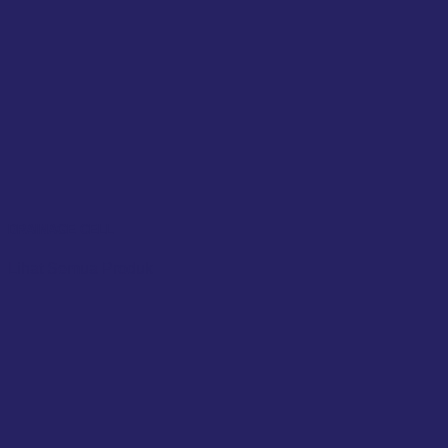
DRAINAGE CELL
Lihat Semua Produk