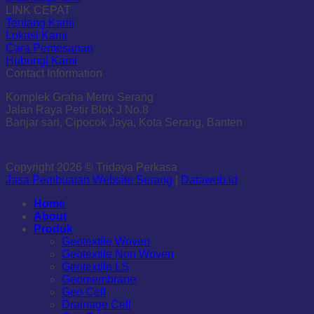
LINK CEPAT
Tentang Kami
Lokasi Kami
Cara Pemesanan
Hubungi Kami
Contact Information
Komplek Graha Metro Serang
Jalan Raya Petir Blok J No.8
Banjar sari, Cipocok Jaya, Kota Serang, Banten
Copyright 2026 © Tridaya Perkasa
Jasa Pembuatan Website Serang
|
Dataweb.id
Home
About
Produk
Geotextile Woven
Geotextile Non Woven
Geotextile LS
Geomembrane
Geo Cell
Drainage Cell