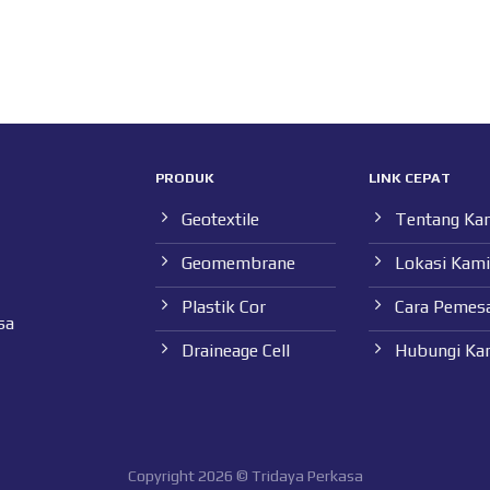
PRODUK
LINK CEPAT
Geotextile
Tentang Ka
Geomembrane
Lokasi Kami
Plastik Cor
Cara Pemes
sa
Draineage Cell
Hubungi Ka
Copyright 2026 © Tridaya Perkasa