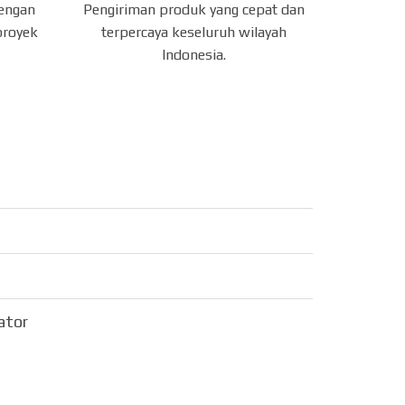
dengan
Pengiriman produk yang cepat dan
proyek
terpercaya keseluruh wilayah
Indonesia.
sator