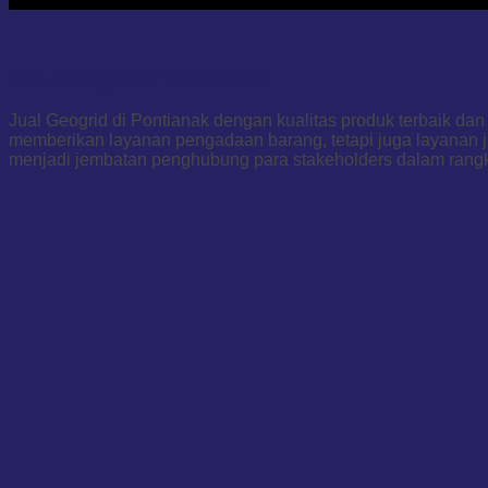
Jual Geogrid di Pontianak
Jual Geogrid di Pontianak dengan kualitas produk terbaik d
memberikan layanan pengadaan barang, tetapi juga layanan j
menjadi jembatan penghubung para stakeholders dalam rang