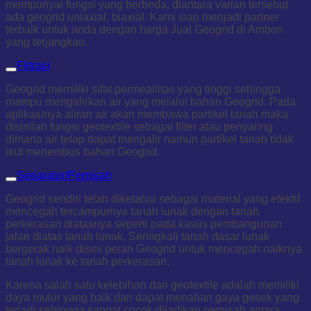
mempunyai fungsi yang berbeda, diantara varian tersebut
ada geogrid uniaxial, biaxial. Kami siap menjadi partner
terbaik untuk anda dengan harga Jual Geogrid di Ambon
yang terjangkau.
Filtrasi
Geogrid memiliki sifat permeailitas yang tinggi sehingga
mampu mengalirkan air yang melalui bahan Geogrid. Pada
aplikasinya aliran air akan membawa partikel tanah maka
disinilah fungsi geotextile sebagai filter atau penyaring
dimana air tetap dapat mengalir namun partikel tanah tidak
ikut menembus bahan Geogrid.
Separator/Pemisah
Geogrid sendiri telah diketahui sebagai material yang efektif
mencegah tercampurnya tanah lunak dengan tanah
perkerasan diatasnya seperti pada kasus pembangunan
jalan diatas tanah lunak. Seringkali tanah dasar lunak
bergerak naik disini peran Geogrid untuk mencegah naiknya
tanah lunak ke tanah perkerasan.
Karena salah satu kelebihan dari geotextile adalah memiliki
daya mulur yang baik dan dapat menahan gaya gesek yang
terjadi sehingga sangat cocok dijadikan pemisah antara