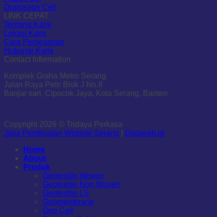
Draineage Cell
LINK CEPAT
Tentang Kami
Lokasi Kami
Cara Pemesanan
Hubungi Kami
Contact Information
Komplek Graha Metro Serang
Jalan Raya Petir Blok J No.8
Banjar sari, Cipocok Jaya, Kota Serang, Banten
Copyright 2026 © Tridaya Perkasa
Jasa Pembuatan Website Serang
|
Dataweb.id
Home
About
Produk
Geotextile Woven
Geotextile Non Woven
Geotextile LS
Geomembrane
Geo Cell