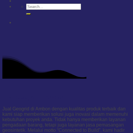
Jual Geogrid di Ambon
Jual Geogrid di Ambon dengan kualitas produk terbaik dan
kami siap memberikan solusi juga inovasi dalam memenuhi
kebutuhan proyek anda. Tidak hanya memberikan layanan
pengadaan barang, tetapi juga layanan jasa pemasangan
geosintetik. Melalui motto “Connected to Build”, kami hadir