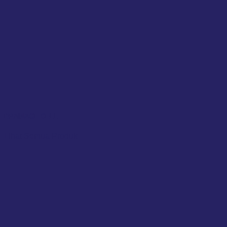
DRAINAGE CELL
Lihat Semua Produk