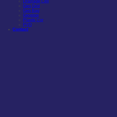
Drainage Cell
Geo Grid
Geo Bag
Geopipe
Plastik Cor
PVD
Contact